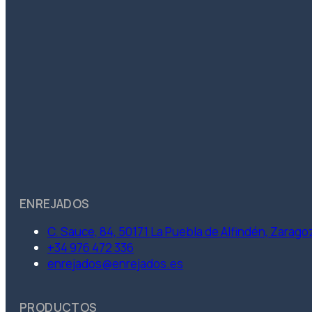
ENREJADOS
C. Sauce, 84, 50171 La Puebla de Alfindén, Zarago
+34 976 472 336
enrejados@enrejados.es
PRODUCTOS